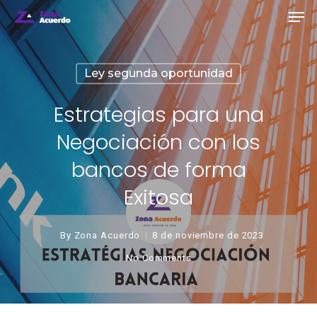
Ley segunda oportunidad
Estrategias para una
Negociación con los
bancos de forma
Exitosa
By
Zona Acuerdo
8 de noviembre de 2023
No Comments